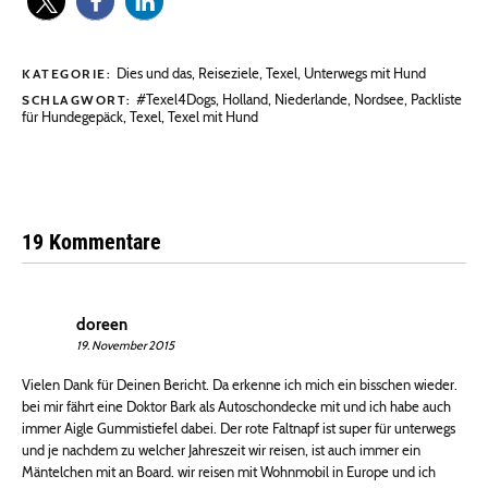
Dies und das
,
Reiseziele
,
Texel
,
Unterwegs mit Hund
KATEGORIE:
#Texel4Dogs
,
Holland
,
Niederlande
,
Nordsee
,
Packliste
SCHLAGWORT:
für Hundegepäck
,
Texel
,
Texel mit Hund
19 Kommentare
doreen
19. November 2015
Vielen Dank für Deinen Bericht. Da erkenne ich mich ein bisschen wieder.
bei mir fährt eine Doktor Bark als Autoschondecke mit und ich habe auch
immer Aigle Gummistiefel dabei. Der rote Faltnapf ist super für unterwegs
und je nachdem zu welcher Jahreszeit wir reisen, ist auch immer ein
Mäntelchen mit an Board. wir reisen mit Wohnmobil in Europe und ich