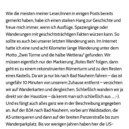
Wie die meisten meiner Leser/innen in einigen Posts bereits
gemerkt haben, habe ich einen starken Hang zur Geschichte und
freue mich immer, wenn ich Ausflüge, Spaziergänge oder
Wanderungen mit geschichtsträchtigen Fakten würzen kann. So
sollte es auch bei unserer letzten Wanderung sein. Im Internet
hatte ich eine rund acht Kilometer lange Wanderung unter dem
Motto „Zwei Türme und die halbe Wetterau“ gefunden. Wir
müssen eigentlich nur der Markierung „Rotes Reh“ folgen, dann
geht es zu einem rekonstruierten Römerturm und zu den Resten
eines Kastells. Da wir ja nur bis nach Bad Nauheim fahren – das ist
ungefähr 10 Minuten von unserem Zuhause entfernt – verzichten
wir auf Wanderkarten und dergleichen. Schließlich wandern wir ja
direkt vor der Haustüre – da kennt man sich schließlich aus … ;-).
Und es fängt auch alles ganz wie in der Beschreibung angegeben
an. Auf der B3A nach Bad Nauheim, vorbei am Waldstadion, die
A5 unterqueren und dann auf der breiten Panzerstraße bis zum
Wanderparkplatz. Bis vor wenigen Jahren haben hier die US-