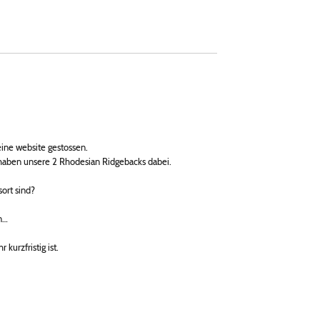
ine website gestossen.
 haben unsere 2 Rhodesian Ridgebacks dabei.
ort sind?
n…
kurzfristig ist.