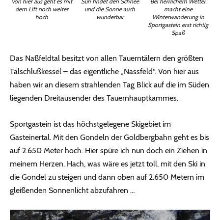
Von hier aus geht es mit
Suri findet den Schnee
Bei herrlichem Wetter
dem Lift noch weiter
und die Sonne auch
macht eine
hoch
wunderbar
Winterwanderung in
Sportgastein erst richtig
Spaß
Das Naßfeldtal besitzt von allen Tauerntälern den größten
Talschlußkessel – das eigentliche „Nassfeld“. Von hier aus
haben wir an diesem strahlenden Tag Blick auf die im Süden
liegenden Dreitausender des Tauernhauptkammes.
Sportgastein ist das höchstgelegene Skigebiet im
Gasteinertal. Mit den Gondeln der Goldbergbahn geht es bis
auf 2.650 Meter hoch. Hier spüre ich nun doch ein Ziehen in
meinem Herzen. Hach, was wäre es jetzt toll, mit den Ski in
die Gondel zu steigen und dann oben auf 2.650 Metern im
gleißenden Sonnenlicht abzufahren …