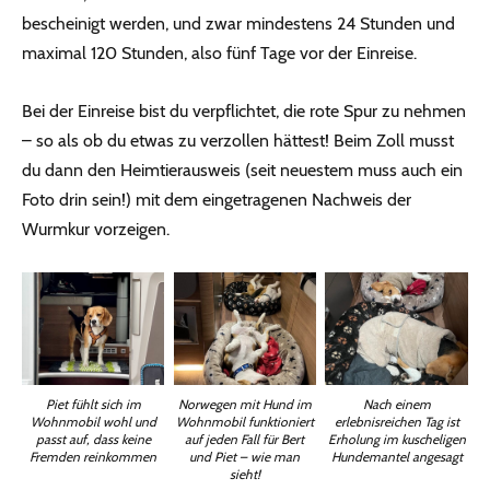
bescheinigt werden, und zwar mindestens 24 Stunden und
maximal 120 Stunden, also fünf Tage vor der Einreise.
Bei der Einreise bist du verpflichtet, die rote Spur zu nehmen
– so als ob du etwas zu verzollen hättest! Beim Zoll musst
du dann den Heimtierausweis (seit neuestem muss auch ein
Foto drin sein!) mit dem eingetragenen Nachweis der
Wurmkur vorzeigen.
Piet fühlt sich im
Norwegen mit Hund im
Nach einem
Wohnmobil wohl und
Wohnmobil funktioniert
erlebnisreichen Tag ist
passt auf, dass keine
auf jeden Fall für Bert
Erholung im kuscheligen
Fremden reinkommen
und Piet – wie man
Hundemantel angesagt
sieht!