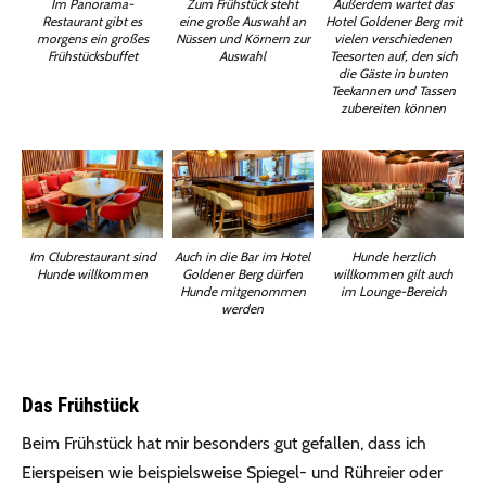
Im Panorama-
Zum Frühstück steht
Außerdem wartet das
Restaurant gibt es
eine große Auswahl an
Hotel Goldener Berg mit
morgens ein großes
Nüssen und Körnern zur
vielen verschiedenen
Frühstücksbuffet
Auswahl
Teesorten auf, den sich
die Gäste in bunten
Teekannen und Tassen
zubereiten können
Im Clubrestaurant sind
Auch in die Bar im Hotel
Hunde herzlich
Hunde willkommen
Goldener Berg dürfen
willkommen gilt auch
Hunde mitgenommen
im Lounge-Bereich
werden
Das Frühstück
Beim Frühstück hat mir besonders gut gefallen, dass ich
Eierspeisen wie beispielsweise Spiegel- und Rühreier oder