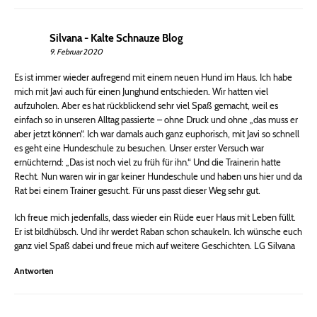
Silvana - Kalte Schnauze Blog
9. Februar 2020
Es ist immer wieder aufregend mit einem neuen Hund im Haus. Ich habe
mich mit Javi auch für einen Junghund entschieden. Wir hatten viel
aufzuholen. Aber es hat rückblickend sehr viel Spaß gemacht, weil es
einfach so in unseren Alltag passierte – ohne Druck und ohne „das muss er
aber jetzt können“. Ich war damals auch ganz euphorisch, mit Javi so schnell
es geht eine Hundeschule zu besuchen. Unser erster Versuch war
ernüchternd: „Das ist noch viel zu früh für ihn.“ Und die Trainerin hatte
Recht. Nun waren wir in gar keiner Hundeschule und haben uns hier und da
Rat bei einem Trainer gesucht. Für uns passt dieser Weg sehr gut.
Ich freue mich jedenfalls, dass wieder ein Rüde euer Haus mit Leben füllt.
Er ist bildhübsch. Und ihr werdet Raban schon schaukeln. Ich wünsche euch
ganz viel Spaß dabei und freue mich auf weitere Geschichten. LG Silvana
Antworten