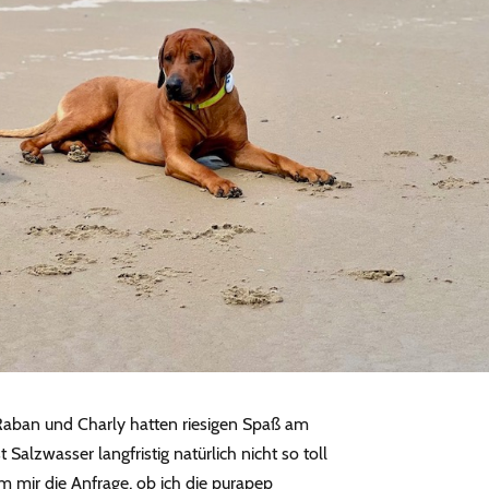
Raban und Charly hatten riesigen Spaß am
Salzwasser langfristig natürlich nicht so toll
 mir die Anfrage, ob ich die purapep