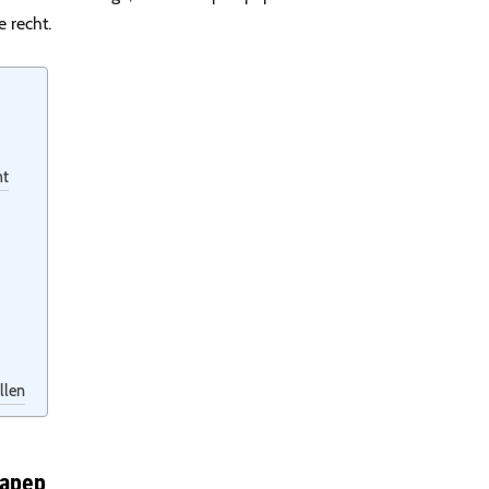
 recht.
ht
llen
rapep