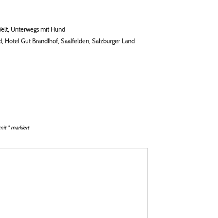
Welt
,
Unterwegs mit Hund
d
,
Hotel Gut Brandlhof
,
Saalfelden
,
Salzburger Land
 mit
*
markiert