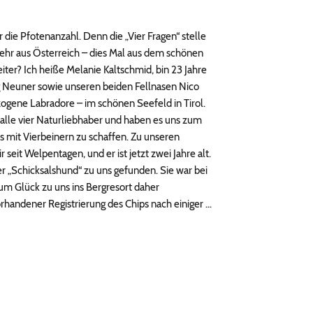
 die Pfotenanzahl. Denn die „Vier Fragen“ stelle
ehr aus Österreich – dies Mal aus dem schönen
leiter? Ich heiße Melanie Kaltschmid, bin 23 Jahre
Neuner sowie unseren beiden Fellnasen Nico
gene Labradore – im schönen Seefeld in Tirol.
d alle vier Naturliebhaber und haben es uns zum
s mit Vierbeinern zu schaffen. Zu unseren
eit Welpentagen, und er ist jetzt zwei Jahre alt.
r „Schicksalshund“ zu uns gefunden. Sie war bei
m Glück zu uns ins Bergresort daher
rhandener Registrierung des Chips nach einiger …