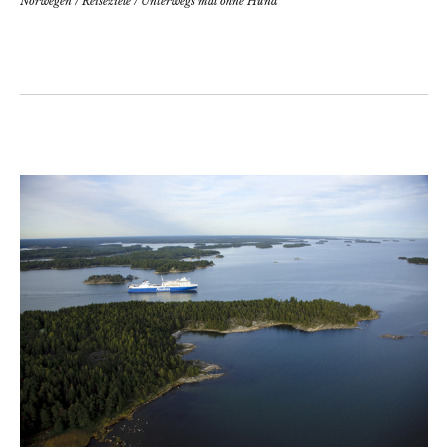
Norwegen
/
Reiseziele
/
Unterwegs mal ohne Hund