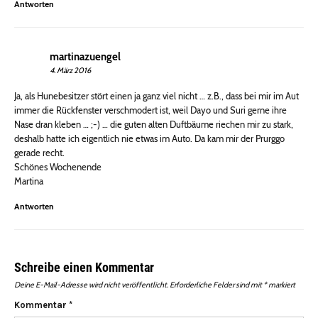
Antworten
martinazuengel
4. März 2016
Ja, als Hunebesitzer stört einen ja ganz viel nicht … z.B., dass bei mir im Aut
immer die Rückfenster verschmodert ist, weil Dayo und Suri gerne ihre
Nase dran kleben … ;-) … die guten alten Duftbäume riechen mir zu stark,
deshalb hatte ich eigentlich nie etwas im Auto. Da kam mir der Prurggo
gerade recht.
Schönes Wochenende
Martina
Antworten
Schreibe einen Kommentar
Deine E-Mail-Adresse wird nicht veröffentlicht.
Erforderliche Felder sind mit
*
markiert
Kommentar
*