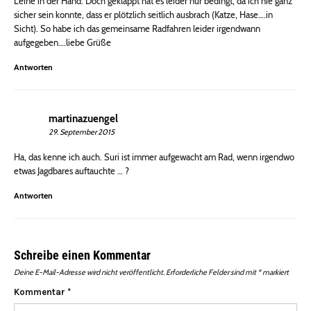
Leine in der Hand. Doch geklappt hat es leider nur bedingt, da ich nie ganz
sicher sein konnte, dass er plötzlich seitlich ausbrach (Katze, Hase….in
Sicht). So habe ich das gemeinsame Radfahren leider irgendwann
aufgegeben….liebe Grüße
Antworten
martinazuengel
29. September 2015
Ha, das kenne ich auch. Suri ist immer aufgewacht am Rad, wenn irgendwo
etwas Jagdbares auftauchte … ?
Antworten
Schreibe einen Kommentar
Deine E-Mail-Adresse wird nicht veröffentlicht.
Erforderliche Felder sind mit
*
markiert
Kommentar
*