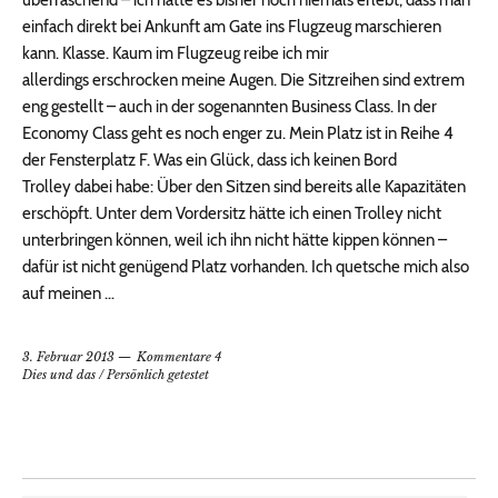
überraschend – ich hatte es bisher noch niemals erlebt, dass man
einfach direkt bei Ankunft am Gate ins Flugzeug marschieren
kann. Klasse. Kaum im Flugzeug reibe ich mir
allerdings erschrocken meine Augen. Die Sitzreihen sind extrem
eng gestellt – auch in der sogenannten Business Class. In der
Economy Class geht es noch enger zu. Mein Platz ist in Reihe 4
der Fensterplatz F. Was ein Glück, dass ich keinen Bord
Trolley dabei habe: Über den Sitzen sind bereits alle Kapazitäten
erschöpft. Unter dem Vordersitz hätte ich einen Trolley nicht
unterbringen können, weil ich ihn nicht hätte kippen können –
dafür ist nicht genügend Platz vorhanden. Ich quetsche mich also
auf meinen …
3. Februar 2013
Kommentare 4
Dies und das
/
Persönlich getestet