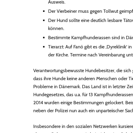
Ausweis.
Der Vierbeiner muss gegen Tollwut geimpft
Der Hund sollte eine deutlich lesbare Tät
können.
Bestimmte Kampfhunderassen sind in Däne
Tierarzt: Auf Fanö gibt es die ‚Dyreklinik‘
der Kirche. Termine nach Vereinbarung un
Verantwortungsbewusste Hundebesitzer, die sich 
dass ihre Hunde keine anderen Menschen oder Tie
Probleme in Dänemark. Das Land ist in letzter Zeit
Hundegesetzes, das u.a. für 13 Kampfhunderassen s
2014 wurden einige Bestimmungen gelockert. Beisp
neben der Polizei nun auch ein unparteiischer Sac
Insbesondere in den sozialen Netzwerken kursi