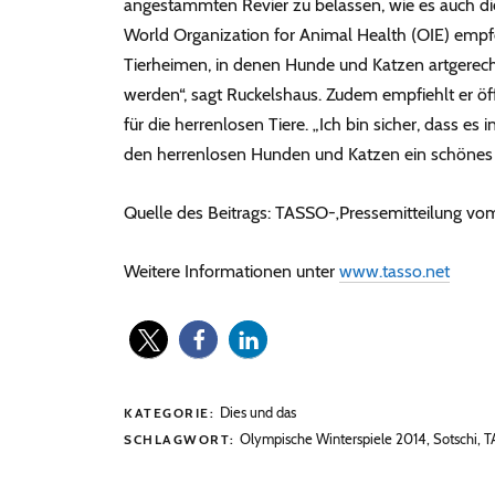
angestammten Revier zu belassen, wie es auch d
World Organization for Animal Health (OIE) emp
Tierheimen, in denen Hunde und Katzen artgerecht
werden“, sagt Ruckelshaus. Zudem empfiehlt er 
für die herrenlosen Tiere. „Ich bin sicher, dass es i
den herrenlosen Hunden und Katzen ein schönes
Quelle des Beitrags: TASSO-‚Pressemitteilung vo
Weitere Informationen unter
www.tasso.net
Dies und das
KATEGORIE:
Olympische Winterspiele 2014
,
Sotschi
,
T
SCHLAGWORT: