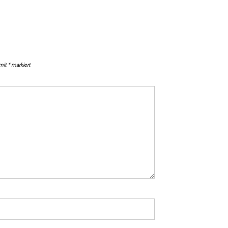
 mit
*
markiert