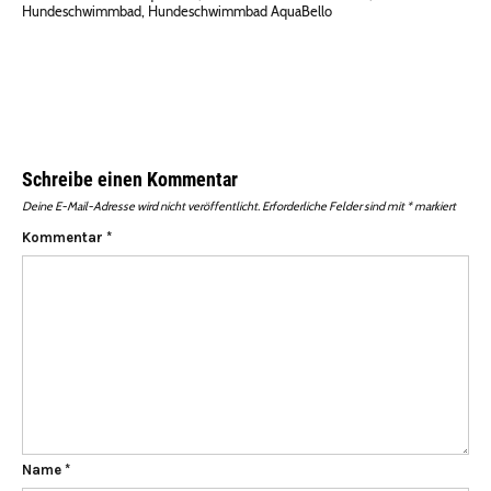
Hundeschwimmbad
,
Hundeschwimmbad AquaBello
Schreibe einen Kommentar
Deine E-Mail-Adresse wird nicht veröffentlicht.
Erforderliche Felder sind mit
*
markiert
Kommentar
*
Name
*