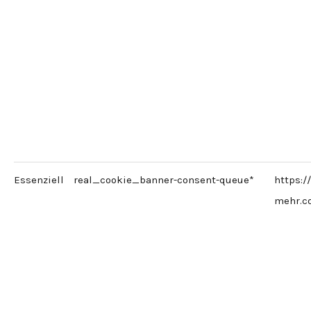
Essenziell
real_cookie_banner-consent-queue*
https:/
mehr.c