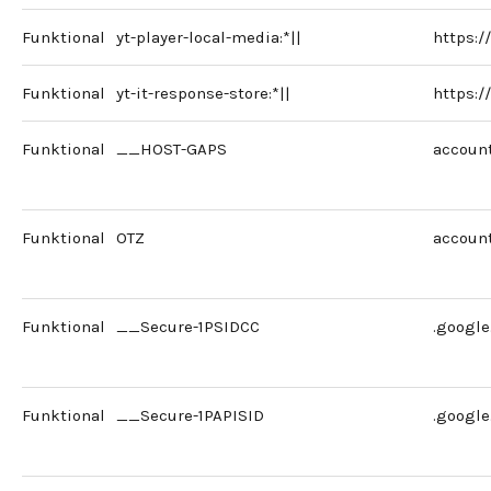
Funktional
yt-player-local-media:*||
https:
Funktional
yt-it-response-store:*||
https:
Funktional
__HOST-GAPS
accoun
Funktional
OTZ
accoun
Funktional
__Secure-1PSIDCC
.googl
Funktional
__Secure-1PAPISID
.googl