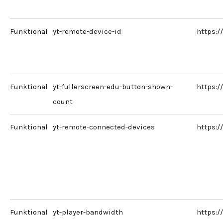
Funktional
yt-remote-device-id
https:
Funktional
yt-fullerscreen-edu-button-shown-
https:
count
Funktional
yt-remote-connected-devices
https:
Funktional
yt-player-bandwidth
https: