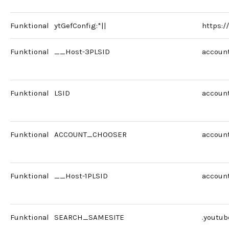
Funktional
ytGefConfig:*||
https:
Funktional
__Host-3PLSID
accoun
Funktional
LSID
accoun
Funktional
ACCOUNT_CHOOSER
accoun
Funktional
__Host-1PLSID
accoun
Funktional
SEARCH_SAMESITE
.youtu