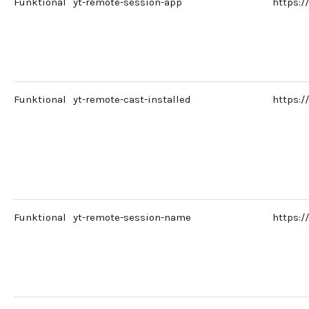
Funktional
yt-remote-session-app
https:
Funktional
yt-remote-cast-installed
https:
Funktional
yt-remote-session-name
https: