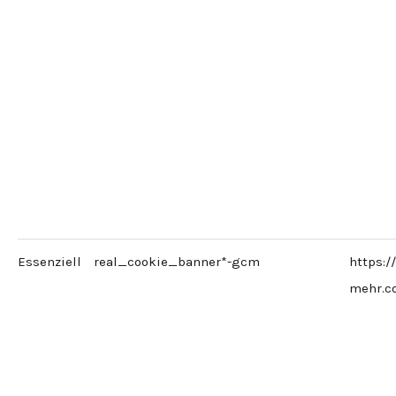
Essenziell
real_cookie_banner*-gcm
https:/
mehr.c