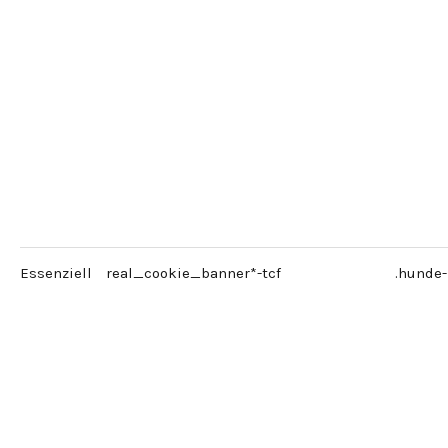
Essenziell
real_cookie_banner*-tcf
.hunde