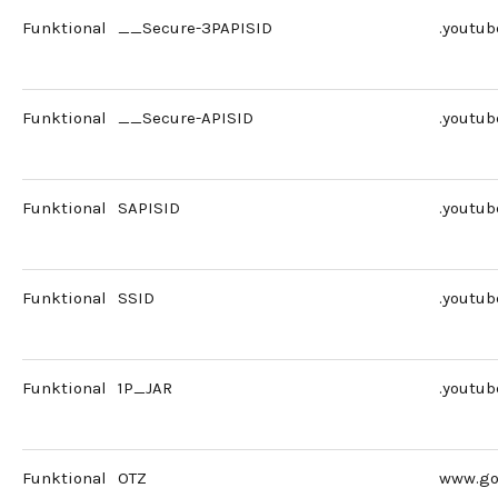
Funktional
__Secure-3PAPISID
.youtu
Funktional
__Secure-APISID
.youtu
Funktional
SAPISID
.youtu
Funktional
SSID
.youtu
Funktional
1P_JAR
.youtu
Funktional
OTZ
www.go