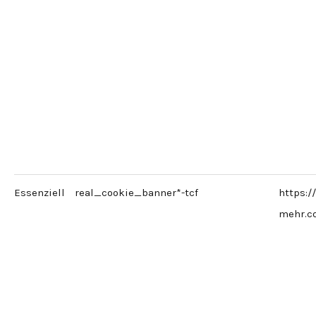
Essenziell
real_cookie_banner*-tcf
https:/
mehr.c