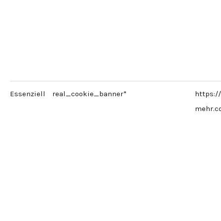
Essenziell
real_cookie_banner*
https:/
mehr.c