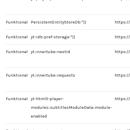
Funktional
PersistentEntityStoreDb:*||
https:
Funktional
yt-idb-pref-storage:*||
https:
Funktional
yt.innertube::nextId
https:
Funktional
yt.innertube::requests
https:
Funktional
yt-html5-player-
https:
modules::subtitlesModuleData::module-
enabled