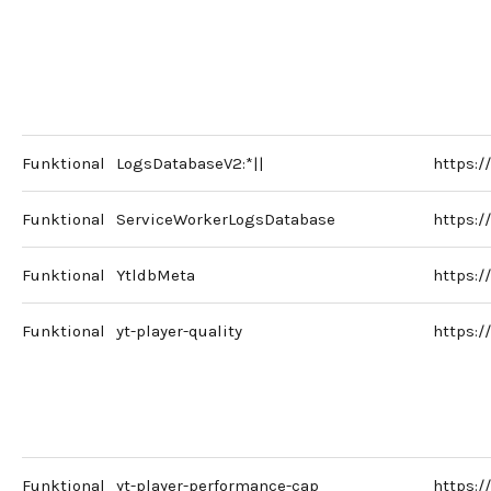
Funktional
LogsDatabaseV2:*||
https:
Funktional
ServiceWorkerLogsDatabase
https:
Funktional
YtldbMeta
https:
Funktional
yt-player-quality
https:
Funktional
yt-player-performance-cap
https: