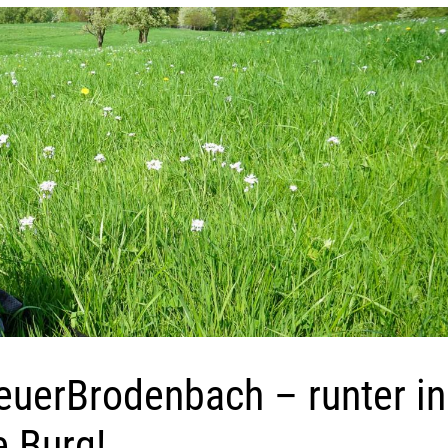
teuerBrodenbach – runter in
e Burg!