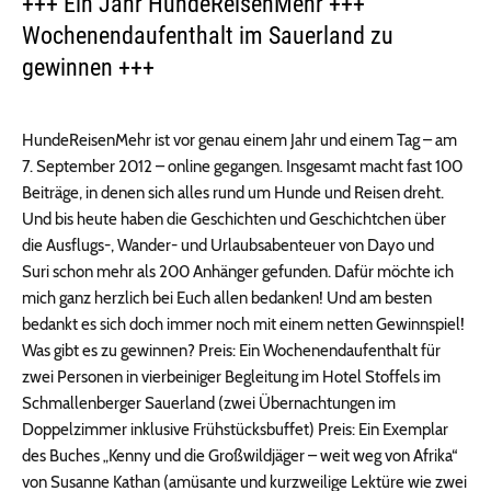
+++ Ein Jahr HundeReisenMehr +++
Wochenendaufenthalt im Sauerland zu
gewinnen +++
HundeReisenMehr ist vor genau einem Jahr und einem Tag – am
7. September 2012 – online gegangen. Insgesamt macht fast 100
Beiträge, in denen sich alles rund um Hunde und Reisen dreht.
Und bis heute haben die Geschichten und Geschichtchen über
die Ausflugs-, Wander- und Urlaubsabenteuer von Dayo und
Suri schon mehr als 200 Anhänger gefunden. Dafür möchte ich
mich ganz herzlich bei Euch allen bedanken! Und am besten
bedankt es sich doch immer noch mit einem netten Gewinnspiel!
Was gibt es zu gewinnen? Preis: Ein Wochenendaufenthalt für
zwei Personen in vierbeiniger Begleitung im Hotel Stoffels im
Schmallenberger Sauerland (zwei Übernachtungen im
Doppelzimmer inklusive Frühstücksbuffet) Preis: Ein Exemplar
des Buches „Kenny und die Großwildjäger – weit weg von Afrika“
von Susanne Kathan (amüsante und kurzweilige Lektüre wie zwei