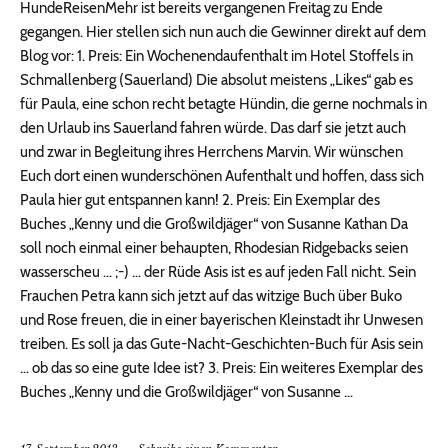
HundeReisenMehr ist bereits vergangenen Freitag zu Ende
gegangen. Hier stellen sich nun auch die Gewinner direkt auf dem
Blog vor: 1. Preis: Ein Wochenendaufenthalt im Hotel Stoffels in
Schmallenberg (Sauerland) Die absolut meistens „Likes“ gab es
für Paula, eine schon recht betagte Hündin, die gerne nochmals in
den Urlaub ins Sauerland fahren würde. Das darf sie jetzt auch
und zwar in Begleitung ihres Herrchens Marvin. Wir wünschen
Euch dort einen wunderschönen Aufenthalt und hoffen, dass sich
Paula hier gut entspannen kann! 2. Preis: Ein Exemplar des
Buches „Kenny und die Großwildjäger“ von Susanne Kathan Da
soll noch einmal einer behaupten, Rhodesian Ridgebacks seien
wasserscheu … ;-) … der Rüde Asis ist es auf jeden Fall nicht. Sein
Frauchen Petra kann sich jetzt auf das witzige Buch über Buko
und Rose freuen, die in einer bayerischen Kleinstadt ihr Unwesen
treiben. Es soll ja das Gute-Nacht-Geschichten-Buch für Asis sein
… ob das so eine gute Idee ist? 3. Preis: Ein weiteres Exemplar des
Buches „Kenny und die Großwildjäger“ von Susanne …