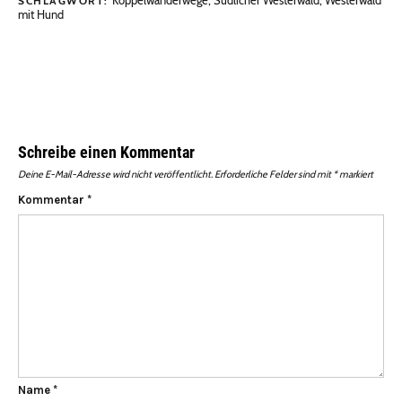
Köppelwanderwege
,
Südlicher Westerwald
,
Westerwald
SCHLAGWORT:
mit Hund
Schreibe einen Kommentar
Deine E-Mail-Adresse wird nicht veröffentlicht.
Erforderliche Felder sind mit
*
markiert
Kommentar
*
Name
*