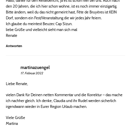
Hallo, danke für den Reisebericht, ja es ist schön hier bei uns. Auch nach
den 20 Jahren, die ich hier schon wohne, ist es noch immer einzigartig.
Bitte ändern, weil du das nicht gemeint hast, Fête de Bruyères ist KEIN
Dorf, sondern ein Fest/Veranstaltung die wir jedes Jahr feiern.
Ich glaube du meintest Beuzec Cap Sizun.
liebe Grüße und vielleicht sieht man sich mal
Renate
Antworten
martinazuengel
17. Februar 2022
Liebe Renate,
vielen Dank für Deinen netten Kommentar und die Korrektur – das mache
ich nachher gleich. Ich denke, Claudia und ihr Rudel werden sicherlich
irgendwann wieder in Eurer Region Urlaub machen.
Viele Grüße
Martina